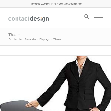
+49 9561 10010
|
info@contactdesign.de
Theken
Du bist hier:
Startseite
/
Displays
/
Theken