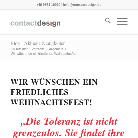
+49 9561 10010
|
info@contactdesign.de
Blog - Aktuelle Neuigkeiten
Du bist hier:
Startseite
/
Allgemein
/
Wir wünschen ein friedliches Weihnachtsfest!
WIR WÜNSCHEN EIN
FRIEDLICHES
WEIHNACHTSFEST!
„Die Toleranz ist nicht
grenzenlos. Sie findet ihre