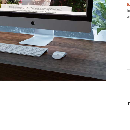
a
I
u
T