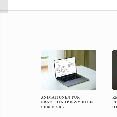
Coburger Turnerschaft
1861 e.V.
ANIMATIONEN FÜR
R
ERGOTHERAPIE-SYBILLE-
C
UEBLER.DE
O